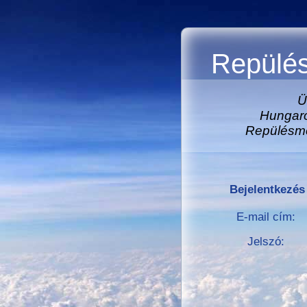
Repülés
Ü
Hungaro
Repülésme
Bejelentkezés
E-mail cím:
Jelszó: